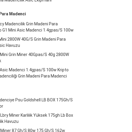
a Madencilik Asic Ekipmanı
 Para Madenci
cy Madencilik Grin Madeni Para
lo G1 Mini Asic Madenci 1.4gpas/S 100w
 Mini 2800W 40G/S Grin Madeni Para
Asic Havuzu
1 Mini Grin Miner 40Gpas/S 40g 2800W
k
i Asic Madenci 1.4gpas/S 100w Kripto
adenciliği Grin Madeni Para Madenci
i
enciye Psu Goldshell LB BOX 175Gh/S
or
 Lbry Miner Karlılık Yüksek 175gh Lb Box
lik Havuzu
c Miner 87 Gh/S 80w 175 Gh/S 162w