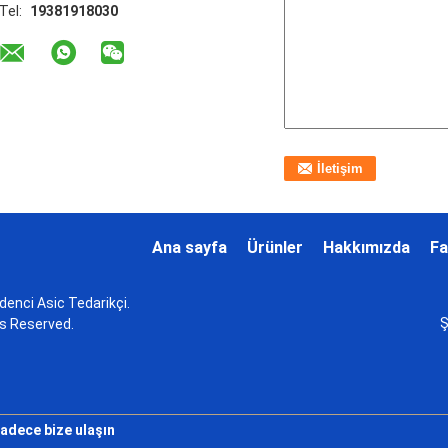
Tel:
19381918030
Ana sayfa
Ürünler
Hakkımızda
Fa
adenci Asic Tedarikçi.
Ş
ts Reserved.
adece bize ulaşın