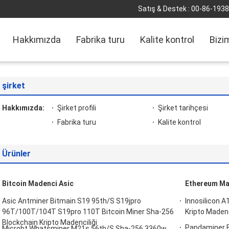
Satış & Destek :
00-86-193
Hakkımızda
Fabrika turu
Kalite kontrol
Bizi
şirket
Hakkımızda:
Şirket profili
Şirket tarihçesi
Fabrika turu
Kalite kontrol
Ürünler
Bitcoin Madenci Asic
Ethereum Ma
Asic Antminer Bitmain S19 95th/S S19jpro
Innosilicon 
96T/100T/104T S19pro 110T Bitcoin Miner Sha-256
Kripto Madenc
Blockchain Kripto Madenciliği
Pandaminer 
Microbt Whatsminer M21s 56th/S Sha-256 3360w