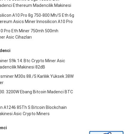
adenci Ethereum Madencilik Makinesi
silicon A10 Pro 8g 750-800 Mh/S Eth 6g
reum Asics Miner Innosilicon A10 Pro
A10 Pro Eth Miner 750mh 500mh
r Asic Cihazları
denci
ner S9k 14. Btc Crypto Miner Asic
adencilik Makinesi 82dB
sminer M30s 88./S Karlılık Yüksek 38W
er
-30. 3200W Ebang Bitcoin Madenci BTC
n A1246 85Th S Bitcoin Blockchain
kinesi Asic Crypto Miners
nci