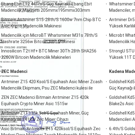
Ebang Ebit E12 44Th/S Güç Kaynaklı Ebang Ebit
Whatsminer D
Madencilik Makinesi 205mmx195mmx303mm
Madenciler, m
Bitmain Antminer S15-28th/S 1600w 7nm Chip BTC
Antminer Dr5
Asic Kripto Madencilik Makinesi
Yüksek Karlılı
Madencilik için MicroBT Whatsminer M31s 78th/S
Microbt What
Hashrate 3256w Bitcoin Asic Makinesi
Madencilik H
Innosilicon T2t Hf+ BTC Miner 30Th 28th SHA256
StrongU STU U
2200W Bitcoin Madencilik Makineleri
Yüksek 11T D
ZEC Madenci
Kadena Maden
Antminer Z15 420 Ksol/S Equihash Asic Miner Zcash
Goldshell Kd5
Madencilik Ekipmanı, Psu ZEC Madenci kulesi ile
Güç Kaynağı i
ZEN ZEC Madenci Bitmain Antminer Z15 420k
Goldshell Kd5
Equihash Crypto Miner Asic 1515w
Blake2s Asi
Antminer Z11 135k Sol/S Equihash Miner, Güç
Goldshell Kd
Kaynağı ile 1418W Zec Miner Cihazı
Madencileri A
Asic Bitmain Antminer Z15 420ksol/S Equihash Zec
6.4th/S Golds