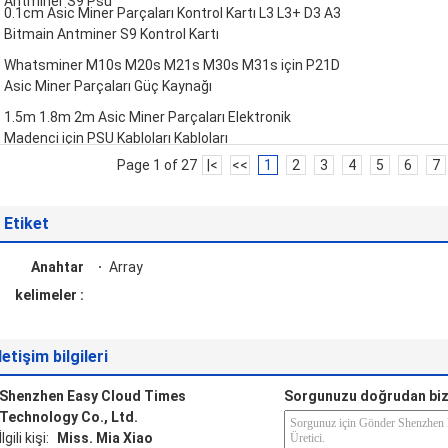
Antminer S9 Psu
0.1cm Asic Miner Parçaları Kontrol Kartı L3 L3+ D3 A3
Bitmain Antminer S9 Kontrol Kartı
Whatsminer M10s M20s M21s M30s M31s için P21D
Asic Miner Parçaları Güç Kaynağı
1.5m 1.8m 2m Asic Miner Parçaları Elektronik
Madenci için PSU Kabloları Kabloları
Page 1 of 27
|<
<<
1
2
3
4
5
6
7
Etiket
Anahtar
Array
kelimeler :
İletişim bilgileri
Shenzhen Easy Cloud Times
Sorgunuzu doğrudan biz
Technology Co., Ltd.
İlgili kişi:
Miss. Mia Xiao