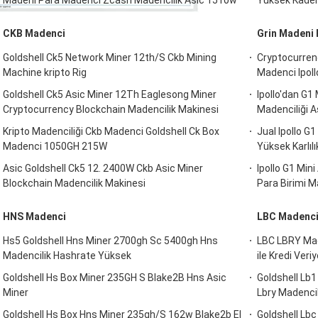
Madeni Para Madenci Zcash Madencilik Asic 1510w
Yüksek Kaden
CKB Madenci
Grin Madeni
Goldshell Ck5 Network Miner 12th/S Ckb Mining
Cryptocurren
Machine kripto Rig
Madenci Ipol
Goldshell Ck5 Asic Miner 12Th Eaglesong Miner
Ipollo'dan G1
Cryptocurrency Blockchain Madencilik Makinesi
Madenciliği 
Kripto Madenciliği Ckb Madenci Goldshell Ck Box
Jual Ipollo G
Madenci 1050GH 215W
Yüksek Karlılı
Asic Goldshell Ck5 12. 2400W Ckb Asic Miner
Ipollo G1 Min
Blockchain Madencilik Makinesi
Para Birimi M
HNS Madenci
LBC Madenc
Hs5 Goldshell Hns Miner 2700gh Sc 5400gh Hns
LBC LBRY Mad
Madencilik Hashrate Yüksek
ile Kredi Veriy
Goldshell Hs Box Miner 235GH S Blake2B Hns Asic
Goldshell Lb1
Miner
Lbry Madenci
Goldshell Hs Box Hns Miner 235gh/S 162w Blake2b El
Goldshell Lb