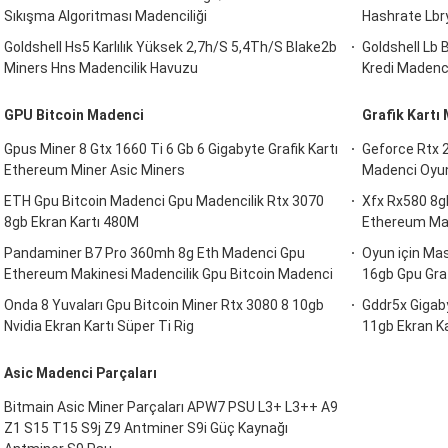
Sıkışma Algoritması Madenciliği
Hashrate Lbry
Goldshell Hs5 Karlılık Yüksek 2,7h/S 5,4Th/S Blake2b
Goldshell Lb 
Miners Hns Madencilik Havuzu
Kredi Madenci
GPU Bitcoin Madenci
Grafik Kartı
Gpus Miner 8 Gtx 1660 Ti 6 Gb 6 Gigabyte Grafik Kartı
Geforce Rtx 2
Ethereum Miner Asic Miners
Madenci Oyun 
ETH Gpu Bitcoin Madenci Gpu Madencilik Rtx 3070
Xfx Rx580 8gb
8gb Ekran Kartı 480M
Ethereum Mad
Pandaminer B7 Pro 360mh 8g Eth Madenci Gpu
Oyun için Ma
Ethereum Makinesi Madencilik Gpu Bitcoin Madenci
16gb Gpu Graf
Onda 8 Yuvaları Gpu Bitcoin Miner Rtx 3080 8 10gb
Gddr5x Gigaby
Nvidia Ekran Kartı Süper Ti Rig
11gb Ekran K
Asic Madenci Parçaları
Bitmain Asic Miner Parçaları APW7 PSU L3+ L3++ A9
Z1 S15 T15 S9j Z9 Antminer S9i Güç Kaynağı