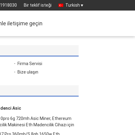
81918030
Bir teklif isteği
Turkish
mle iletişime geçin
Firma Servisi
Bize ulaşın
denci Asic
A10pro 6g 720mh Asic Miner, Ethereum
ilik Makinesi Eth Madencilik Cihazı için
B7 Pro 360mh/S 8gb 1650w Eth