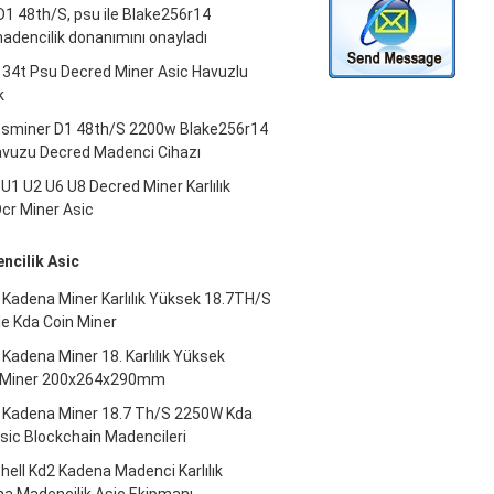
1 48th/S, psu ile Blake256r14
adencilik donanımını onayladı
 34t Psu Decred Miner Asic Havuzlu
k
sminer D1 48th/S 2200w Blake256r14
avuzu Decred Madenci Cihazı
1 U2 U6 U8 Decred Miner Karlılık
cr Miner Asic
cilik Asic
 Kadena Miner Karlılık Yüksek 18.7TH/S
le Kda Coin Miner
 Kadena Miner 18. Karlılık Yüksek
c Miner 200x264x290mm
5 Kadena Miner 18.7 Th/S 2250W Kda
sic Blockchain Madencileri
hell Kd2 Kadena Madenci Karlılık