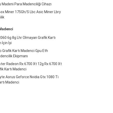
 Madeni Para Madenciliği Cihazı
Box Miner 175Gh/S Lbc Asic Miner Lbry
lik
 Madenci
060 6g 8g Lhr Olmayan Grafik Kartı
İçin İyi
 Grafik Kartı Madenci Gpu Eth
encilik Ekipmanı
ster Radeon Rx 6700 Xt 12g Rx 6700 Xt
ik Kartı Madenci
te Aorus Geforce Nvidia Gtx 1080 Ti
artı Madenci