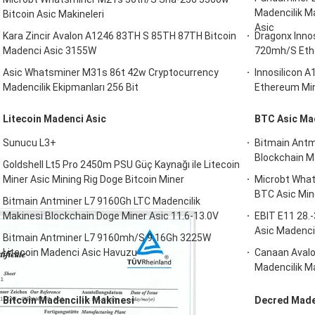
Madencilik M
Bitcoin Asic Makineleri
Asic
Kara Zincir Avalon A1246 83TH S 85TH 87TH Bitcoin
Dragonx Inno
Madenci Asic 3155W
720mh/S Ethe
Asic Whatsminer M31s 86t 42w Cryptocurrency
Innosilicon 
Madencilik Ekipmanları 256 Bit
Ethereum Mine
Litecoin Madenci Asic
BTC Asic Ma
Sunucu L3+
Bitmain Antmi
Blockchain M
Goldshell Lt5 Pro 2450m PSU Güç Kaynağı ile Litecoin
Miner Asic Mining Rig Doge Bitcoin Miner
Microbt What
BTC Asic Min
Bitmain Antminer L7 9160Gh LTC Madencilik
Makinesi Blockchain Doge Miner Asic 11.6-13.0V
EBIT E11 28.
Asic Madenci
Bitmain Antminer L7 9160mh/S 9.16Gh 3225W
Litecoin Madenci Asic Havuzu
Canaan Avalo
Madencilik Ma
Bitcoin Madencilik Makinesi
Decred Made